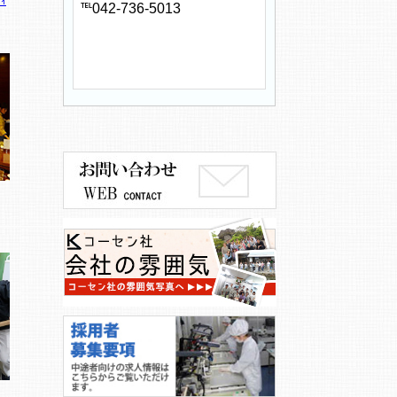
ｨ
℡042-736-5013